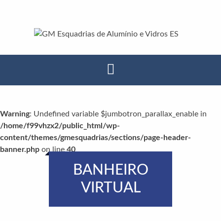
Warning
: Undefined variable $jumbotron_parallax_enable in
/home/f99vhzx2/public_html/wp-
content/themes/gmesquadrias/sections/page-header-
banner.php
on line
40
BANHEIRO
VIRTUAL