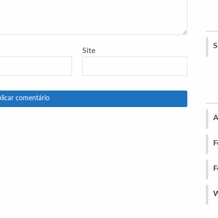
S
Site
A
F
F
W