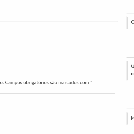
O
U
m
o.
Campos obrigatórios são marcados com
*
j